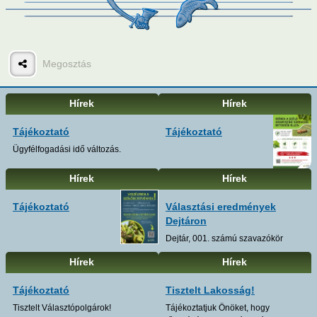
Megosztás
Hírek
Hírek
Tájékoztató
Tájékoztató
Ügyfélfogadási idő változás.
Hírek
Hírek
Tájékoztató
Választási eredmények
Dejtáron
Dejtár, 001. számú szavazókör
Hírek
Hírek
Tájékoztató
Tisztelt Lakosság!
Tisztelt Választópolgárok!
Tájékoztatjuk Önöket, hogy