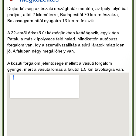
Közösségek
Dejtár község az északi országhatár mentén, az Ipoly folyó bal
partján, attól 2 kilométerre, Budapesttől 70 km-re északra,
Térkép
Balassagyarmattól nyugatra 13 km-re fekszik.
Írjon nekünk!
A 22-esről érkező út községünkben kettéágazik, egyik ága
Patak, a másik Ipolyvece felé halad. Mindkettőn autóbusz
forgalom van, így a személyszállítás a sűrű járatok miatt igen
Rendeletek, határozatok
Önkormányzati Hivatali Portál
jó. A faluban négy megállóhely van.
2026. augusztus 8. (szombat)
Nyilvántartások
A közúti forgalom jelentősége mellett a vasúti forgalom
gyenge, mert a vasútállomás a falu­tól 1,5 km távolságra van.
Településkép
Látogató
0