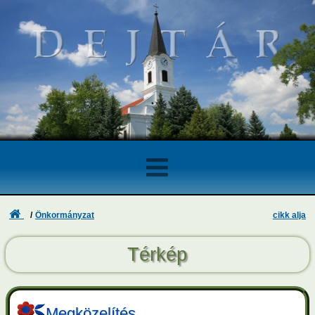
Felhasználói Fiók
...
Önkormányzat
cikk alja
Elfelejtett azonosító vagy jelszó
Intézmények
Térkép
Bejelentkezés
Regisztráció
Cégek, kisiparosok
Elektronikus ügyintézés
Megközelítés