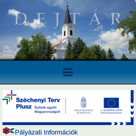
Felhasználói Fiók
Hírek
Elfelejtett azonosító vagy jelszó
Közérdekű
Bejelentkezés
Regisztráció
Pályázatok
Pályázati Információk
Elektronikus ügyintézés