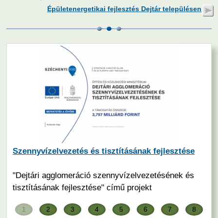
Választási információk
Épületenergetikai fejlesztés Dejtár településen
Önkormányzat
Rendezvények
Fotógaléria
Önkormányzati Hivatali Portál
2026. augusztus 8. (szombat)
A falu
Látogató
2
Szennyvízelvezetés és tisztításának fejlesztése
Testvértelepülések
"Dejtári agglomeráció szennyvízelvezetésének és
Felhasználó
tisztításának fejlesztése" című projekt
1
2
3
4
5
6
7
8