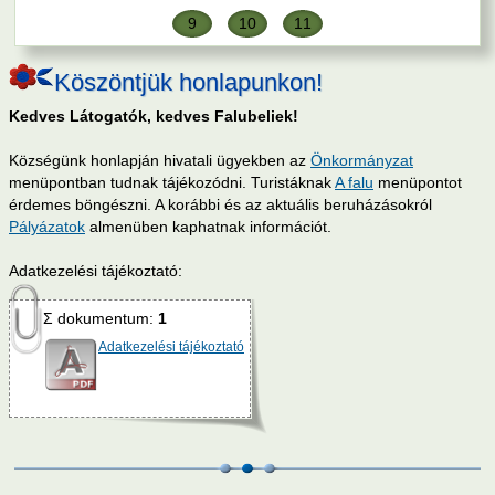
9
10
11
Köszöntjük honlapunkon!
Kedves Látogatók, kedves Falubeliek!
Községünk honlapján hivatali ügyekben az
Önkormányzat
menüpontban tudnak tájékozódni. Turistáknak
A falu
menüpontot
érdemes böngészni. A korábbi és az aktuális beruházásokról
Pályázatok
almenüben kaphatnak információt.
Adatkezelési tájékoztató:
Σ dokumentum:
1
Adatkezelési tájékoztató