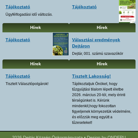
Tájékoztató
Tájékoztató
Ügyfélfogadási idő változás.
Hírek
Hírek
Tájékoztató
Választási eredmények
Dejtáron
Dejtár, 001. számú szavazókör
Hírek
Hírek
Tájékoztató
Tisztelt Lakosság!
Tisztelt Választópolgárok!
Tájékoztatjuk Önöket, hogy
tűzgyújtási tilalom lépett életbe
2026. március 20-tól, mely érinti
térségünket is. Kérünk
mindenkit,hogy fokozottan
figyeljenek környezetük védelmére,
és előzzük meg együtt a
tűzeseteket!
2026 Dejtár Község Önkormányzata • Design by ONDEPU