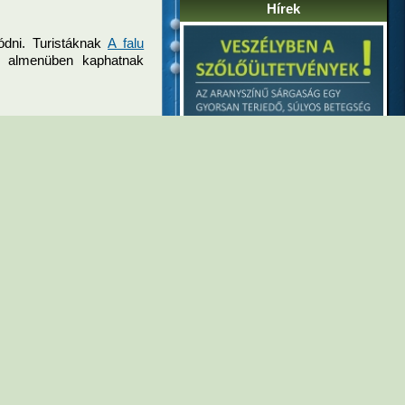
Hírek
dni. Turistáknak
A falu
almenüben kaphatnak
Tájékoztató
tovább