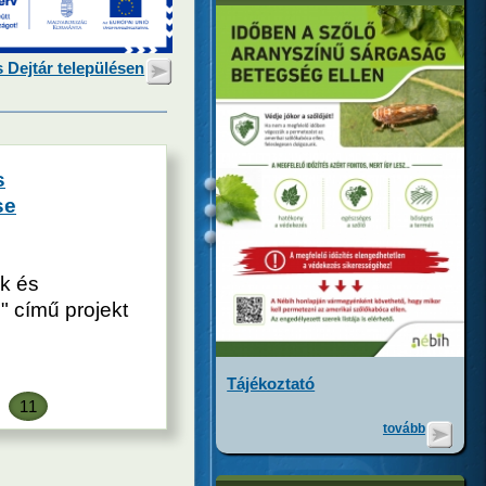
s Dejtár településen
s
se
k és
e" című projekt
Tájékoztató
11
tovább