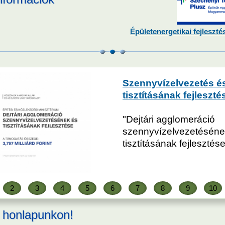
Épületenergetikai fejleszté
Szennyvízelvezetés é
tisztításának fejleszté
"Dejtári agglomeráció
szennyvízelvezetéséne
tisztításának fejlesztés
2
3
4
5
6
7
8
9
10
 honlapunkon!