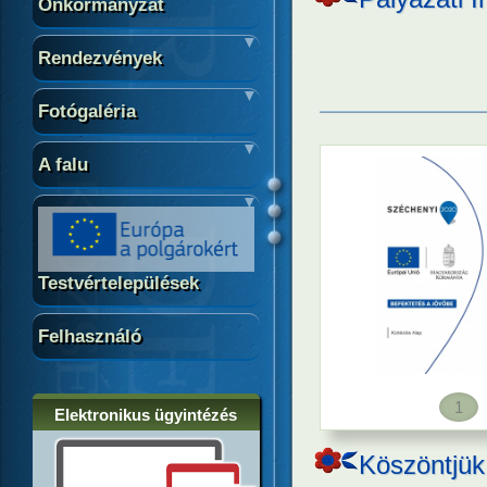
Önkormányzat
Rendezvények
Fotógaléria
A falu
Testvértelepülések
Felhasználó
1
Elektronikus ügyintézés
Köszöntjük