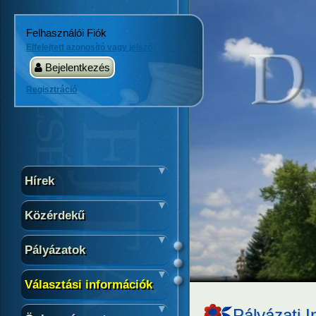
Felhasználói Fiók
Elfelejtett azonosító vagy jelszó
Bejelentkezés
Regisztráció
Hírek
Közérdekű
Pályázatok
Választási információk
Pályázati 