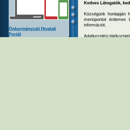
Kedves Látogatók, ked
Községünk honlapján h
menüpontot érdemes b
információt.
Önkormányzati Hivatali
Portál
Adatkezelési tájékoztató
Σ dokumentum:
1
2026. augusztus 6.
(csütörtök)
Adatkezelési
Látogató
8
Pályázati 