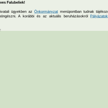
ves Falubeliek!
ivatali ügyekben az
Önkormányzat
menüpontban tudnak tájékozó
öngészni. A korábbi és az aktuális beruházásokról
Pályázatok
:
 tájékoztató
Információk