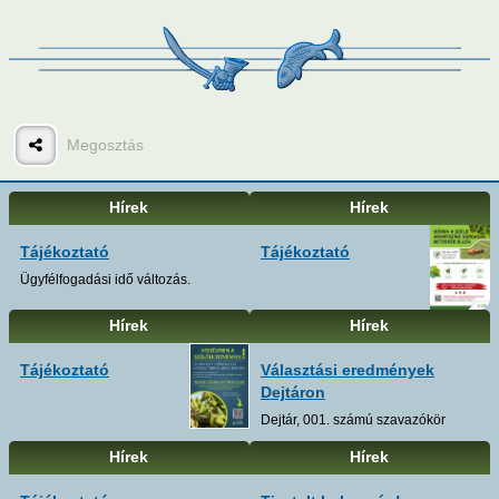
A falu
Testvértelepülések
Megosztás
Felhasználó
Hírek
Hírek
Tájékoztató
Tájékoztató
Ügyfélfogadási idő változás.
Hírek
Hírek
Tájékoztató
Választási eredmények
Dejtáron
Dejtár, 001. számú szavazókör
Hírek
Hírek