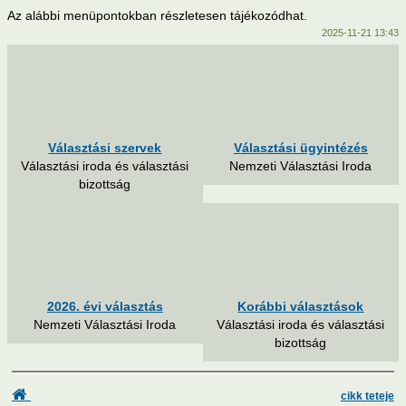
Pályázatok
Az alábbi menüpontokban részletesen tájékozódhat.
2025-11-21 13:43
Választási információk
Választási
szervek
Választási
Önkormányzati Hivatali Portál
ügyintézés
Választási szervek
Választási ügyintézés
Választási iroda és választási
Nemzeti Választási Iroda
2026. évi
2026. augusztus 7. (péntek)
bizottság
választás
Korábbi
választások
Látogató
4
Önkormányzat
2026. évi választás
Korábbi választások
Rendezvények
Nemzeti Választási Iroda
Választási iroda és választási
bizottság
Fotógaléria
cikk teteje